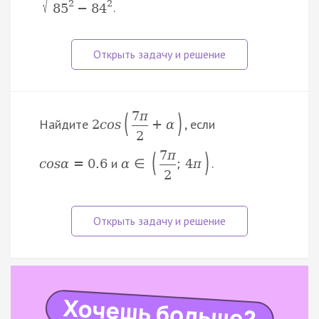
√
2
2
.
85
−
84
(
)
7
π
Найдите
, если
2
c
o
s
+
α
2
(
)
7
π
и
.
c
o
s
α
=
0.6
α
∈
;
4
π
2