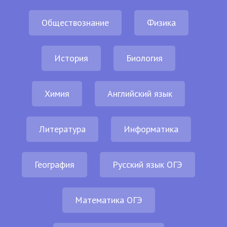
Обществознание
Физика
История
Биология
Химия
Английский язык
Литература
Информатика
География
Русский язык ОГЭ
Математика ОГЭ