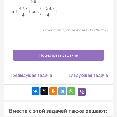
28
47
π
−
39
π
(
)
(
)
sin
cos
4
4
Объект авторского права ООО «Легион»
Посмотреть решение
Предыдущая задача
Следующая задача
Вместе с этой задачей также решают: