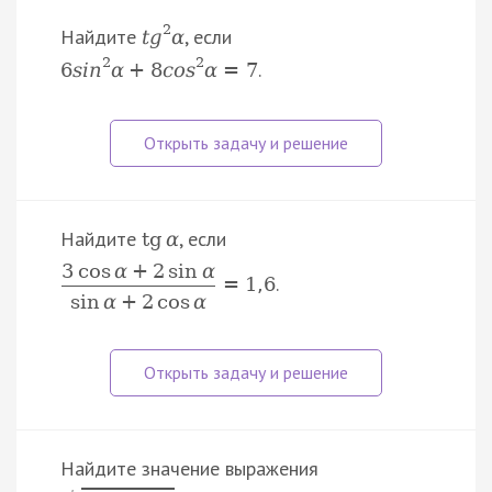
2
Найдите
, если
t
g
α
2
2
.
6
s
i
n
α
+
8
c
o
s
α
=
7
Найдите
, если
tg
α
3
cos
α
+
2
sin
α
.
=
1
,
6
sin
α
+
2
cos
α
Найдите значение выражения