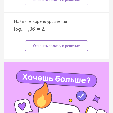
Найдите корень уравнения
.
log
36
=
2
x
−
4