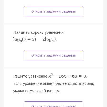
Найдите корень уравнения
.
log
(
7
−
x
)
=
2
log
7
3
3
2
Решите уравнение
.
x
−
16
x
+
63
=
0
Если уравнение имеет более одного корня,
укажите меньший из них.