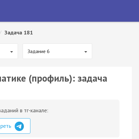
/
Задача 181
Задание 6
матике (профиль): задача
аданий в тг-канале:
треть