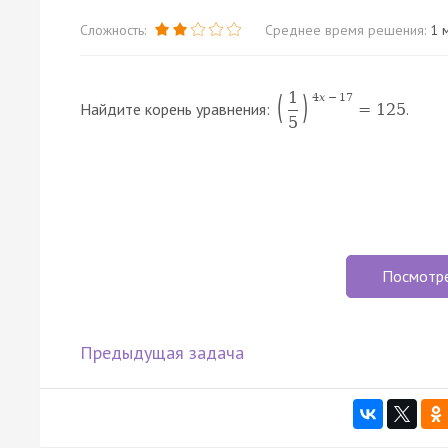
Сложность:
Среднее время решения:
1 м
1
(
)
4
x
−
17
Найдите корень уравнения:
.
=
125
5
Посмотр
Предыдущая задача