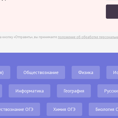
а кнопку «Отправить», вы принимаете
положение об обработке персональн
я)
Обществознание
Физика
И
Информатика
География
Русски
ствознание ОГЭ
Химия ОГЭ
Биология 