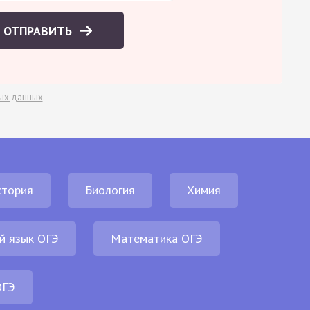
ОТПРАВИТЬ
ых данных
.
стория
Биология
Химия
й язык ОГЭ
Математика ОГЭ
ОГЭ