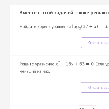
Вместе с этой задачей также решают
Найдите корень уравнения
.
log
(
37
+
x
)
=
6
2
2
Решите уравнение
. Если 
x
−
16
x
+
63
=
0
меньший из них.