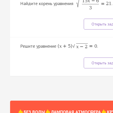
15
x
−
6
√
Найдите корень уравнения
.
=
21
3
Решите уравнение
.
(
x
+
5
)
=
0
√
x
−
2
БЕЗ ВОДЫ
ЛАМПОВАЯ АТМОСФЕРА
КР