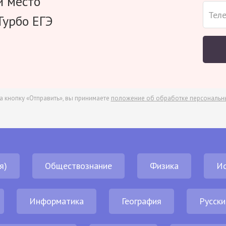
и место
Турбо ЕГЭ
а кнопку «Отправить», вы принимаете
положение об обработке персональн
я)
Обществознание
Физика
И
Информатика
География
Русски