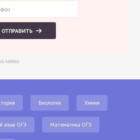
ОТПРАВИТЬ
ых данных
.
стория
Биология
Химия
й язык ОГЭ
Математика ОГЭ