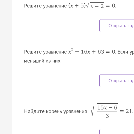
Решите уравнение
.
(
x
+
5
)
=
0
√
x
−
2
2
Решите уравнение
. Если 
x
−
16
x
+
63
=
0
меньший из них.
15
x
−
6
√
Найдите корень уравнения
.
=
21
3