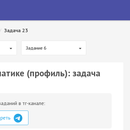
/
Задача 23
Задание 6
матике (профиль): задача
аданий в тг-канале:
треть