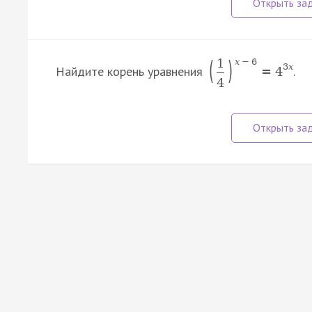
(
)
1
x
−
6
3
x
Найдите корень уравнения
.
=
4
4