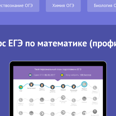
ствознание ОГЭ
Химия ОГЭ
Биология 
с ЕГЭ по математике (проф