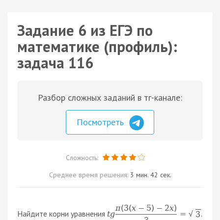
Задание 6 из ЕГЭ по
математике (профиль):
задача 116
Разбор сложных заданий в тг-канале:
Посмотреть
Сложность:
Среднее время решения:
3 мин. 42 сек.
π
(
3
(
x
−
5
)
−
2
x
)
Найдите корни уравнения
.
t
g
=
3
√