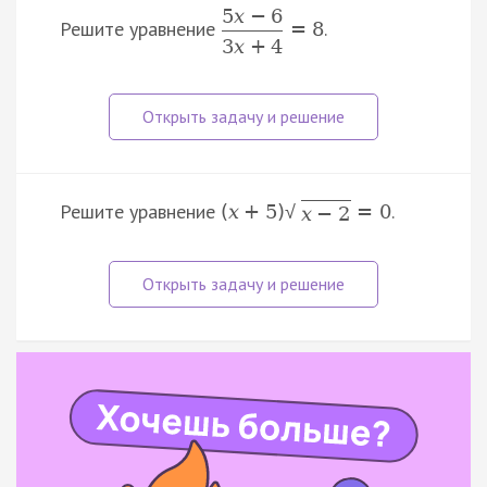
5
x
−
6
Решите уравнение
.
=
8
3
x
+
4
Решите уравнение
.
(
x
+
5
)
=
0
√
x
−
2