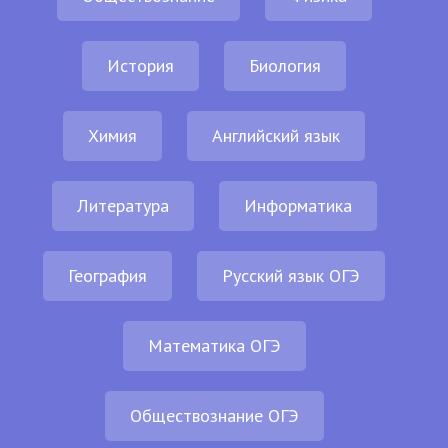
История
Биология
Химия
Английский язык
Литература
Информатика
География
Русский язык ОГЭ
Математика ОГЭ
Обществознание ОГЭ