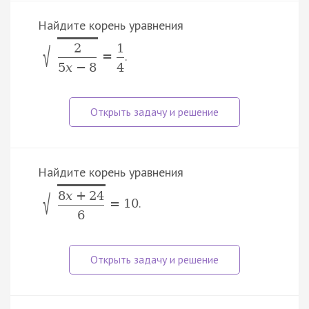
Найдите корень уравнения
2
1
√
.
=
5
x
−
8
4
Найдите корень уравнения
8
x
+
24
√
.
=
10
6