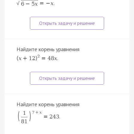
.
=
−
x
√
6
−
5
x
Найдите корень уравнения
2
.
(
x
+
12
)
=
48
x
Найдите корень уравнения
(
)
1
7
+
x
.
=
243
81