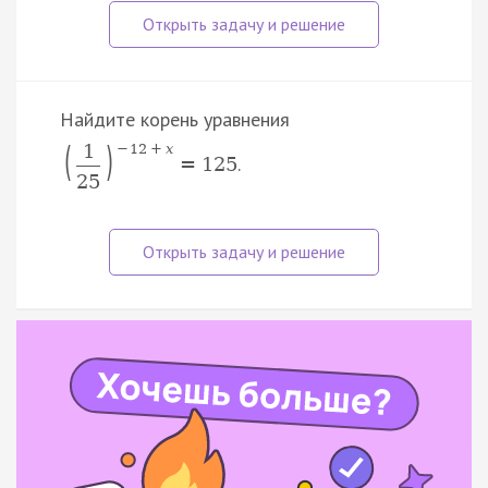
Найдите корень уравнения
(
)
1
−
12
+
x
.
=
125
25