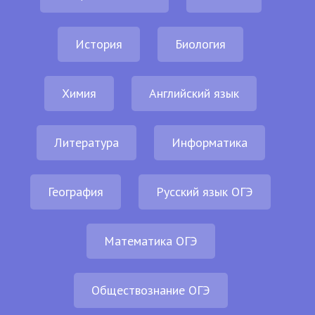
История
Биология
Химия
Английский язык
Литература
Информатика
География
Русский язык ОГЭ
Математика ОГЭ
Обществознание ОГЭ