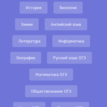
История
Биология
Химия
Английский язык
Литература
Информатика
География
Русский язык ОГЭ
Математика ОГЭ
Обществознание ОГЭ