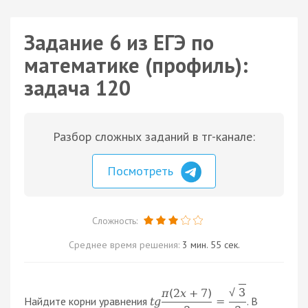
Задание 6 из ЕГЭ по
математике (профиль):
задача 120
Разбор сложных заданий в тг-канале:
Посмотреть
Сложность:
Среднее время решения:
3 мин. 55 сек.
3
π
(
2
x
+
7
)
√
Найдите корни уравнения
. В
t
g
=