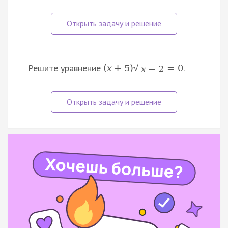
Решите уравнение
.
(
x
+
5
)
=
0
√
x
−
2