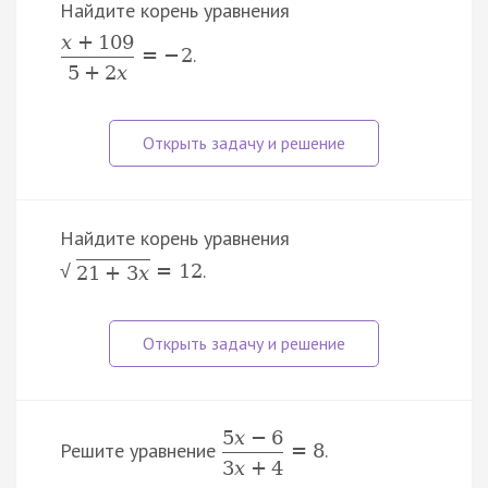
Найдите корень уравнения
x
+
109
.
=
−
2
5
+
2
x
Найдите корень уравнения
.
=
12
√
2
1
+
3
x
5
x
−
6
Решите уравнение
.
=
8
3
x
+
4