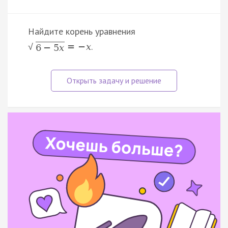
Найдите корень уравнения
.
=
−
x
√
6
−
5
x