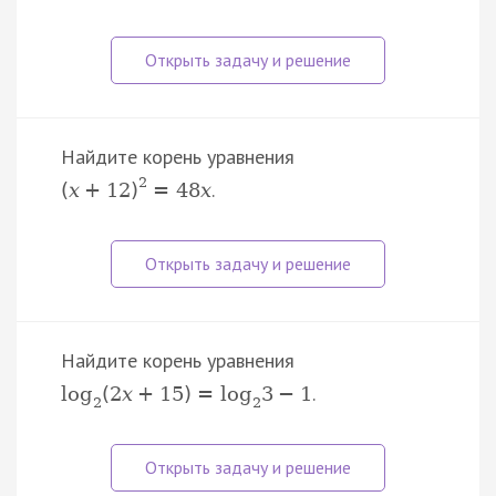
Найдите корень уравнения
2
.
(
x
+
12
)
=
48
x
Найдите корень уравнения
.
log
(
2
x
+
15
)
=
log
3
−
1
2
2