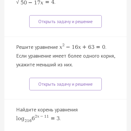
.
=
4
√
50
−
17
x
2
Решите уравнение
.
x
−
16
x
+
63
=
0
Если уравнение имеет более одного корня,
укажите меньший из них.
Найдите корень уравнения
2
x
−
11
.
log
6
=
3
216