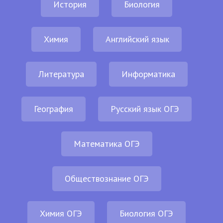
История
Биология
Химия
Английский язык
Литература
Информатика
География
Русский язык ОГЭ
Математика ОГЭ
Обществознание ОГЭ
Химия ОГЭ
Биология ОГЭ