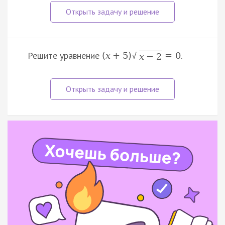
Решите уравнение
.
(
x
+
5
)
=
0
√
x
−
2