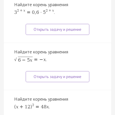
Найдите корень уравнения
2
+
x
2
+
x
.
3
=
0
,
6
⋅
5
Найдите корень уравнения
.
=
−
x
√
6
−
5
x
Найдите корень уравнения
2
.
(
x
+
12
)
=
48
x