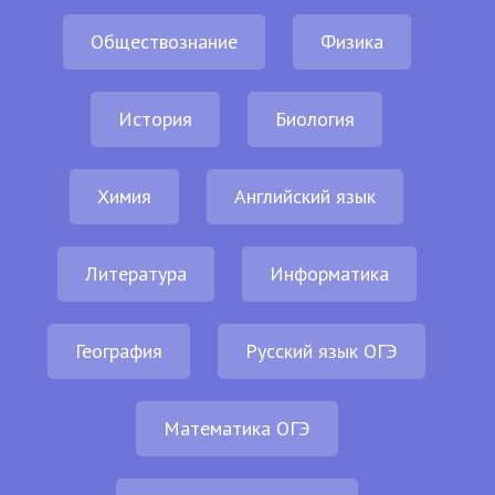
Обществознание
Физика
История
Биология
Химия
Английский язык
Литература
Информатика
География
Русский язык ОГЭ
Математика ОГЭ