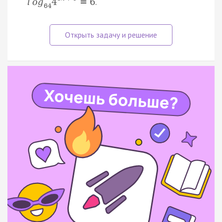
.
l
o
g
4
=
6
64