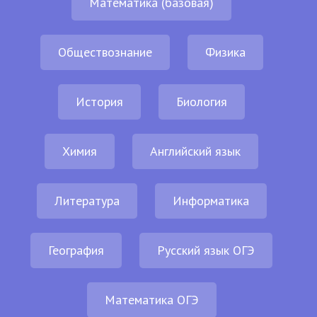
Математика (базовая)
Обществознание
Физика
История
Биология
Химия
Английский язык
Литература
Информатика
География
Русский язык ОГЭ
Математика ОГЭ