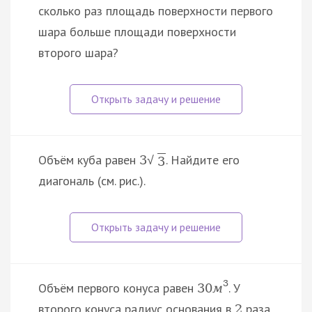
сколько раз площадь поверхности первого
шара больше площади поверхности
второго шара?
Объём куба равен
. Найдите его
3
√
3
диагональ (см. рис.).
3
Объём первого конуса равен
. У
30
м
второго конуса радиус основания в
раза
2