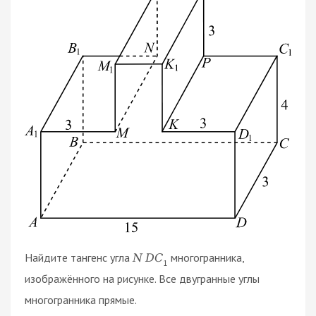
Найдите тангенс угла
многогранника,
N
D
C
1
изображённого на рисунке. Все двугранные углы
многогранника прямые.