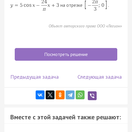
24
2
π
[
]
на отрезке
.
y
=
5
cos
x
−
x
+
3
−
;
0
π
3
Объект авторского права ООО «Легион»
Посмотреть решение
Предыдущая задача
Следующая задача
Вместе с этой задачей также решают: