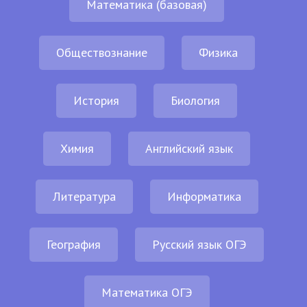
Математика (базовая)
Обществознание
Физика
История
Биология
Химия
Английский язык
Литература
Информатика
География
Русский язык ОГЭ
Математика ОГЭ