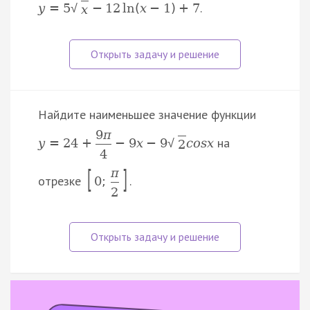
.
y
=
5
−
12
ln
(
x
−
1
)
+
7
√
x
Найдите наименьшее значение функции
9
π
на
y
=
24
+
−
9
x
−
9
c
o
s
x
√
2
4
[
]
π
отрезке
.
0
;
2