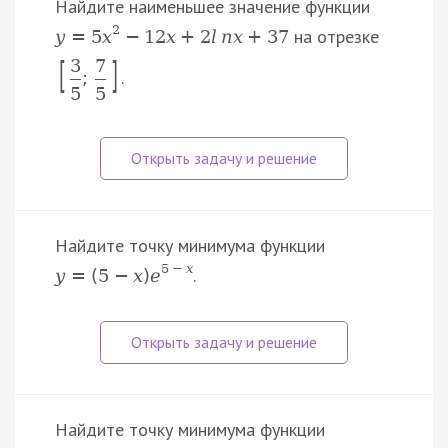
Найдите наименьшее значение функции
2
на отрезке
y
=
5
x
−
12
x
+
2
l
n
x
+
37
[
]
3
7
.
;
5
5
Найдите точку минимума функции
5
−
x
.
y
=
(
5
−
x
)
e
Найдите точку минимума функции