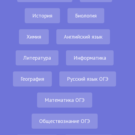
История
Биология
Химия
Английский язык
Литература
Информатика
География
Русский язык ОГЭ
Математика ОГЭ
Обществознание ОГЭ