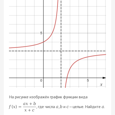
На рисунке изображён график функции вида
a
x
+
b
, где числа
,
и
— целые. Найдите
.
f
(
x
)
=
a
b
c
a
x
+
c