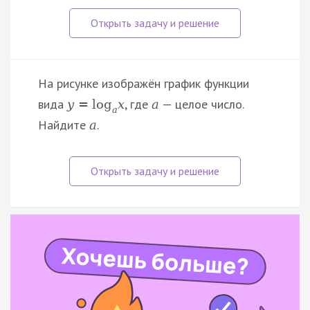
На рисунке изображён график функции
вида
, где
— целое число.
y
=
log
x
a
a
Найдите
.
a