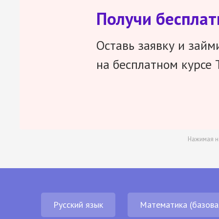
Получи беспла
Оставь заявку и займ
на бесплатном курсе 
Нажимая н
Русский язык
Математика (базова