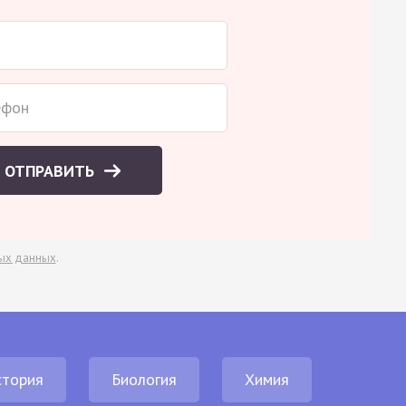
ОТПРАВИТЬ
ых данных
.
стория
Биология
Химия