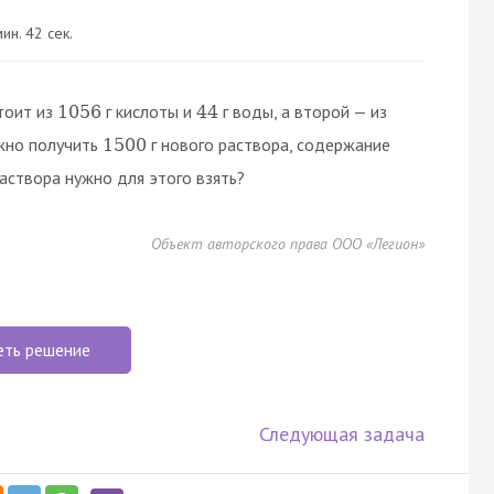
ин. 42 сек.
тоит из
г кислоты и
г воды, а второй — из
1056
44
ужно получить
г нового раствора, содержание
1500
раствора нужно для этого взять?
Объект авторского права ООО «Легион»
еть решение
Следующая задача