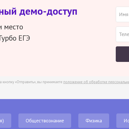
тный демо-доступ
и место
Турбо ЕГЭ
а кнопку «Отправить», вы принимаете
положение об обработке персональн
я)
Обществознание
Физика
И