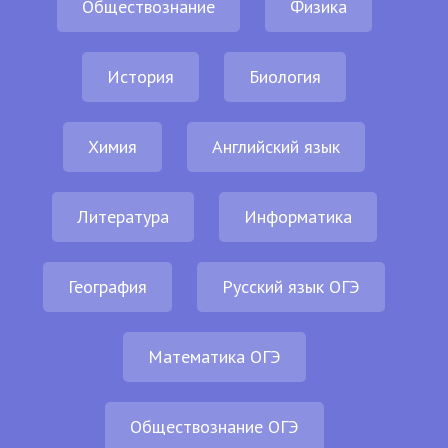
Обществознание
Физика
История
Биология
Химия
Английский язык
Литература
Информатика
География
Русский язык ОГЭ
Математика ОГЭ
Обществознание ОГЭ