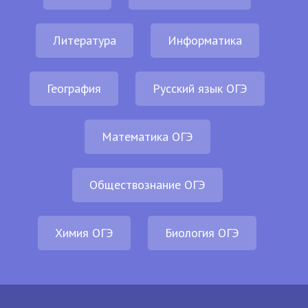
Литература
Информатика
География
Русский язык ОГЭ
Математика ОГЭ
Обществознание ОГЭ
Химия ОГЭ
Биология ОГЭ