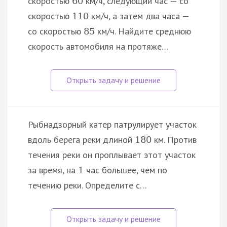
скоростью
км/ч, следующий час — со
60
скоростью
км/ч, а затем два часа —
110
со скоростью
км/ч. Найдите среднюю
85
скорость автомобиля на протяже…
Рыбнадзорный катер патрулирует участок
вдоль берега реки длиной
км. Против
180
течения реки он проплывает этот участок
за время, на
час большее, чем по
1
течению реки. Определите с…