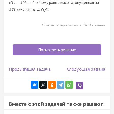
. Чему равна высота, опущенная на
B
C
=
C
A
=
15
, если
?
A
B
sin
A
=
0
,
9
Объект авторского права ООО «Легион»
Посмотреть решение
Предыдущая задача
Следующая задача
Вместе с этой задачей также решают: