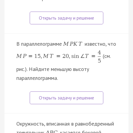
В параллелограмме
известно, что
M
P
K
T
4
,
,
(см.
M
P
=
15
M
T
=
20
sin
∠
T
=
5
рис.). Найдите меньшую высоту
параллелограмма.
Окружность, вписанная в равнобедренный
треугольник
, касается боковой
A
B
C