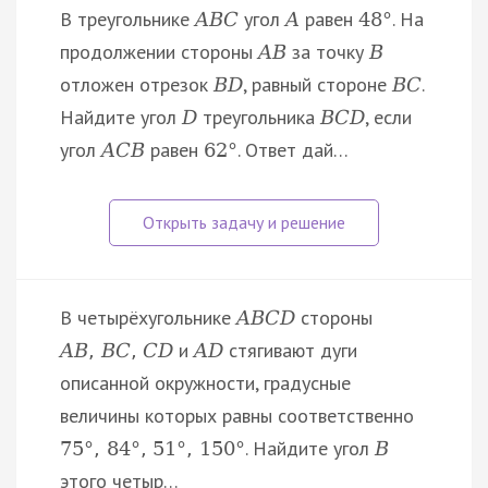
В треугольнике
угол
равен
. На
A
B
C
A
48
°
продолжении стороны
за точку
A
B
B
отложен отрезок
, равный стороне
.
B
D
B
C
Найдите угол
треугольника
, если
D
B
C
D
угол
равен
. Ответ дай…
A
C
B
62
°
В четырёхугольнике
стороны
A
B
C
D
и
стягивают дуги
A
B
,
B
C
,
C
D
A
D
описанной окружности, градусные
величины которых равны соответственно
. Найдите угол
75
°
,
84
°
,
51
°
,
150
°
B
этого четыр…