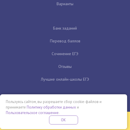
Варианты
Банк заданий
Перевод баллов
Сочинение ЕГЭ
Отзывы
Лучшие онлайн-школы ЕГЭ
Пользуясь сайтом, вы разрешаете сбор cookie-файлов и
принимаете
Политику обработки данных
и
Пользовательское соглашение
.
Бесплатная летняя школа
OK
ПОДРОБНЕЕ
ПРОВЕДИ ЭТО ЛЕТО С ПОЛЬЗОЙ