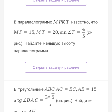
В параллелограмме
известно, что
M
P
K
T
4
,
,
(см.
M
P
=
15
M
T
=
20
sin
∠
T
=
5
рис.). Найдите меньшую высоту
параллелограмма.
В треугольнике
,
A
B
C
A
C
=
B
C
A
B
=
15
2
√
5
и
(см. рис.). Найдите
tg
∠
B
A
C
=
5
высоту
.
A
H