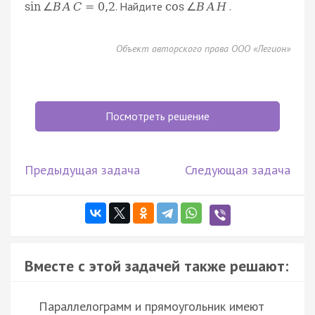
. Найдите
.
sin
∠
B
A
C
=
0
,
2
cos
∠
B
A
H
Объект авторского права ООО «Легион»
Посмотреть решение
Предыдущая задача
Следующая задача
Вместе с этой задачей также решают:
Параллелограмм и прямоугольник имеют