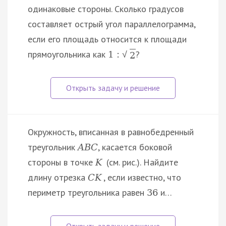
одинаковые стороны. Сколько градусов
составляет острый угол параллелограмма,
если его площадь относится к площади
прямоугольника как
?
1
:
√
2
Окружность, вписанная в равнобедренный
треугольник
, касается боковой
A
B
C
стороны в точке
(см. рис.). Найдите
K
длину отрезка
, если известно, что
C
K
периметр треугольника равен
и…
36