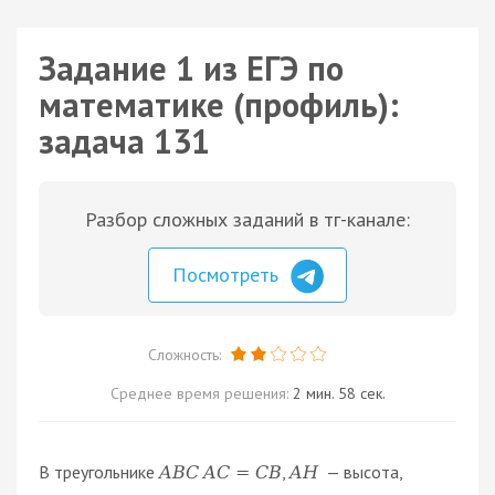
Задание 1 из ЕГЭ по
математике (профиль):
задача 131
Разбор сложных заданий в тг-канале:
Посмотреть
Сложность:
Среднее время решения:
2 мин. 58 сек.
В треугольнике
,
— высота,
A
B
C
A
C
=
C
B
A
H