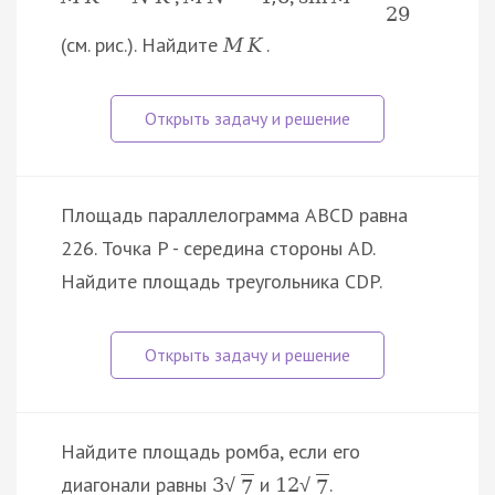
29
(см. рис.). Найдите
.
M
K
Площадь параллелограмма ABCD равна
226. Точка P - середина стороны AD.
Найдите площадь треугольника CDP.
Найдите площадь ромба, если его
диагонали равны
и
.
3
12
√
√
7
7