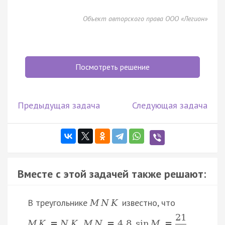
Объект авторского права ООО «Легион»
Посмотреть решение
Предыдущая задача
Следующая задача
Вместе с этой задачей также решают:
В треугольнике
известно, что
M
N
K
21
,
,
M
K
=
N
K
M
N
=
4
,
8
sin
M
=