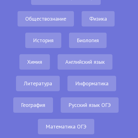
Обществознание
Физика
История
Биология
Химия
Английский язык
Литература
Информатика
География
Русский язык ОГЭ
Математика ОГЭ