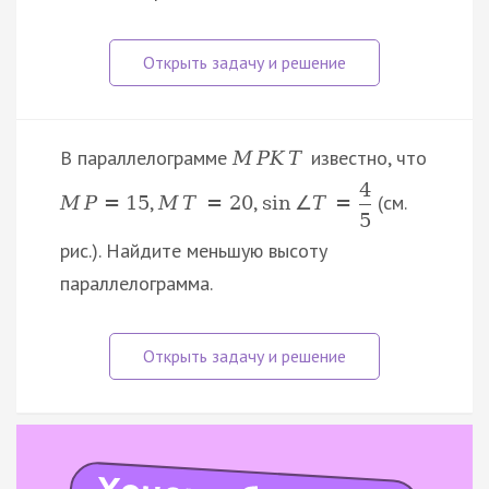
В параллелограмме
известно, что
M
P
K
T
4
,
,
(см.
M
P
=
15
M
T
=
20
sin
∠
T
=
5
рис.). Найдите меньшую высоту
параллелограмма.