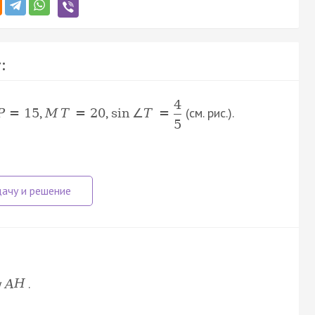
:
4
,
,
(см. рис.).
P
=
15
M
T
=
20
sin
∠
T
=
5
у
.
A
H