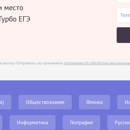
и место
Турбо ЕГЭ
а кнопку «Отправить», вы принимаете
положение об обработке персональн
я)
Обществознание
Физика
И
Информатика
География
Русски