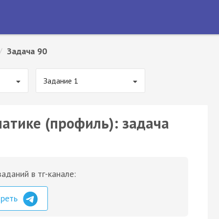
/
Задача 90
Задание 1
матике (профиль): задача
аданий в тг-канале:
треть