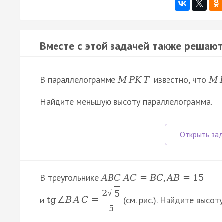
Вместе с этой задачей также решают
В параллелограмме
известно, что
M
P
K
T
M
Найдите меньшую высоту параллелограмма.
В треугольнике
,
A
B
C
A
C
=
B
C
A
B
=
15
2
√
5
и
(см. рис.). Найдите высот
tg
∠
B
A
C
=
5