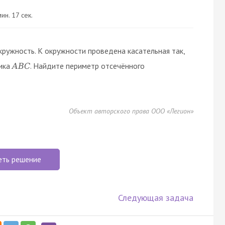
ин. 17 сек.
кружность. К окружности проведена касательная так,
ника
. Найдите периметр отсечённого
A
B
C
Объект авторского права ООО «Легион»
еть решение
Следующая задача