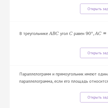
В треугольнике
угол
равен
,
A
B
C
C
90
°
A
C
=
Параллелограмм и прямоугольник имеют один
параллелограмма, если его площадь относитс