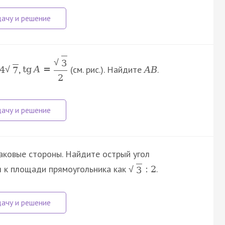
√
3
,
(см. рис.). Найдите
.
4
tg
A
=
A
B
√
7
2
аковые стороны. Найдите острый угол
я к площади прямоугольника как
.
:
2
√
3