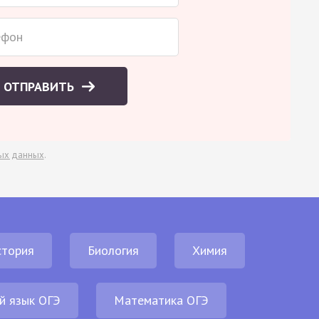
ОТПРАВИТЬ
ых данных
.
стория
Биология
Химия
й язык ОГЭ
Математика ОГЭ