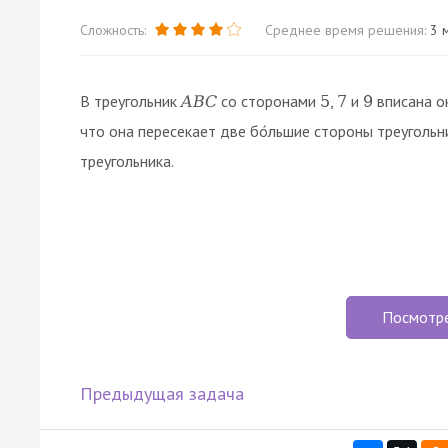
Сложность:
Среднее время решения:
3 м
В треугольник
со сторонами
,
и
вписана о
A
B
C
5
7
9
что она пересекает две бо́льшие стороны треуголь
треугольника.
Посмотр
Предыдущая задача