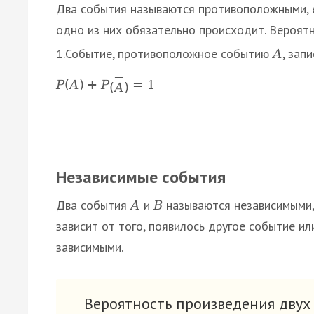
Два события называются противоположными, 
одно из них обязательно происходит. Вероят
1.Событие, противоположное событию
, зап
А
−
Р
(
А
)
+
Р
=
1
(
А
)
Независимые события
Два события
и
называются независимыми, 
А
В
зависит от того, появилось другое событие и
зависимыми.
Вероятность произведения дву