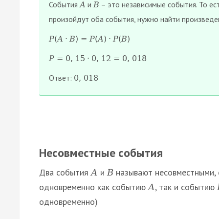
События
и
– это независимые события. То ест
А
В
произойдут оба события, нужно найти произведе
Р
(
А
·
В
)
=
Р
(
А
)
·
Р
(
В
)
Р
=
0
,
15
·
0
,
12
=
0
,
018
Ответ:
0
,
018
Несовместные события
Два события
и
называют несовместными, 
А
В
одновременно как событию
, так и событию
А
одновременно)