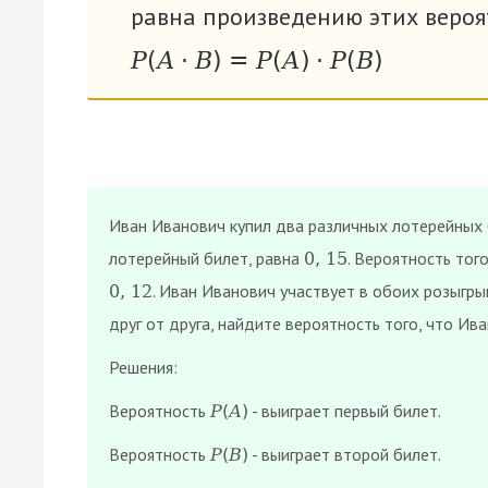
равна произведению этих вероя
Р
(
А
·
В
)
=
Р
(
А
)
·
Р
(
В
)
Иван Иванович купил два различных лотерейных б
лотерейный билет, равна
. Вероятность тог
0
,
15
. Иван Иванович участвует в обоих розыгры
0
,
12
друг от друга, найдите вероятность того, что Ив
Решения:
Вероятность
- выиграет первый билет.
Р
(
А
)
Вероятность
- выиграет второй билет.
Р
(
В
)