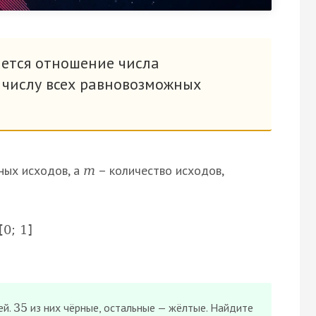
ется отношение числа
 числу всех равновозможных
ных исходов, а
– количество исходов,
m
[
0
;
1
]
ей.
из них чёрные, остальные — жёлтые. Найдите
35