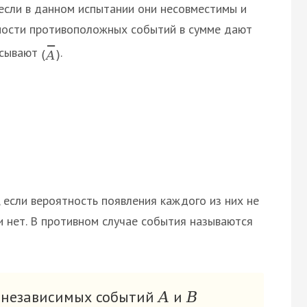
если в данном испытании они несовместимы и
ности противоположных событий в сумме дают
−
исывают
.
(
А
)
если вероятность появления каждого из них не
ли нет. В противном случае события называются
х независимых событий
и
A
B