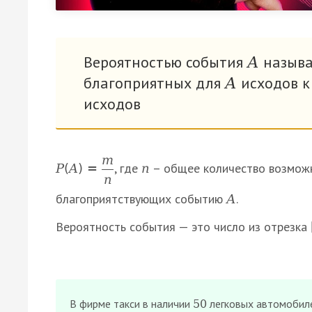
Вероятностью события
называ
А
благоприятных для
исходов к
А
исходов
m
, где
– общее количество возмож
P
(
A
)
=
n
n
благоприятствующих событию
.
А
Вероятность события — это число из отрезка
В фирме такси в наличии
легковых автомобил
50