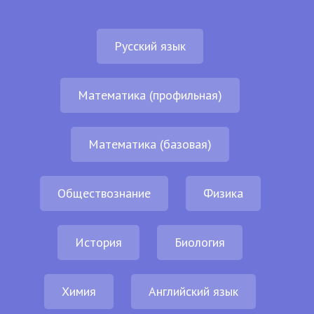
Русский язык
Математика (профильная)
Математика (базовая)
Обществознание
Физика
История
Биология
Химия
Английский язык