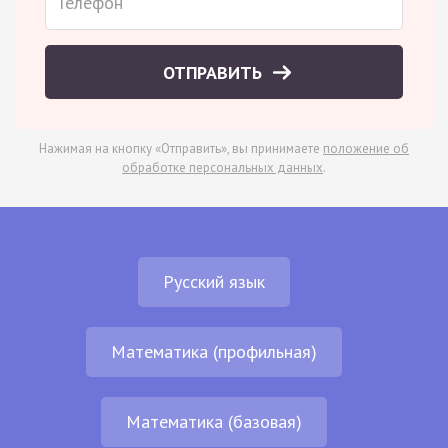
ОТПРАВИТЬ
Нажимая на кнопку «Отправить», вы принимаете
положение об
обработке персональных данных
.
Русский язык
Математика (профильная)
Математика (базовая)