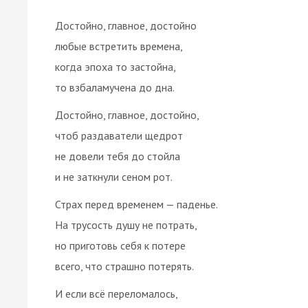
Достойно, главное, достойно
любые встретить времена,
когда эпоха то застойна,
то взбаламучена до дна.
Достойно, главное, достойно,
чтоб раздаватели щедрот
не довели тебя до стойла
и не заткнули сеном рот.
Страх перед временем — паденье.
На трусость душу не потрать,
но приготовь себя к потере
всего, что страшно потерять.
И если всё переломалось,