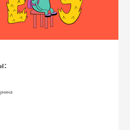
ы:
Бунина