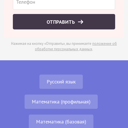
ОТПРАВИТЬ
Нажимая на кнопку «Отправить», вы принимаете
положение об
обработке персональных данных
.
Русский язык
Математика (профильная)
Математика (базовая)