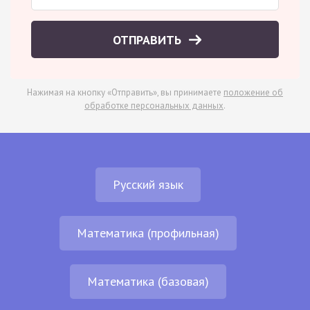
ОТПРАВИТЬ
Нажимая на кнопку «Отправить», вы принимаете
положение об
обработке персональных данных
.
Русский язык
Математика (профильная)
Математика (базовая)