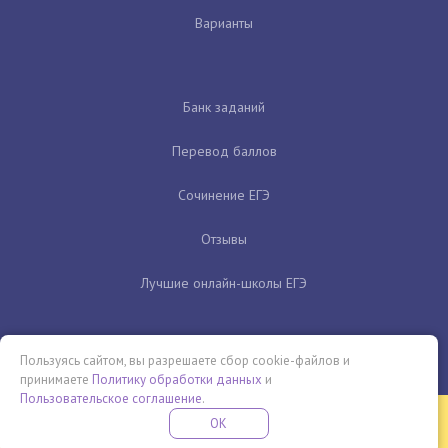
Варианты
Банк заданий
Перевод баллов
Сочинение ЕГЭ
Отзывы
Лучшие онлайн-школы ЕГЭ
Пользуясь сайтом, вы разрешаете сбор cookie-файлов и
принимаете
Политику обработки данных
и
Пользовательское соглашение
.
Бесплатная летняя школа
OK
ПОДРОБНЕЕ
ПРОВЕДИ ЭТО ЛЕТО С ПОЛЬЗОЙ