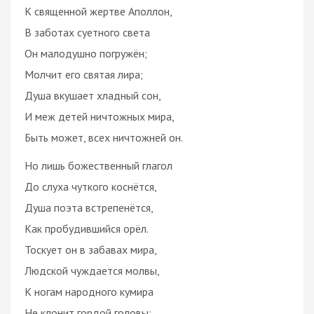
К священной жертве Аполлон,
В заботах суетного света
Он малодушно погружён;
Молчит его святая лира;
Душа вкушает хладный сон,
И меж детей ничтожных мира,
Быть может, всех ничтожней он.
Но лишь божественный глагол
До слуха чуткого коснётся,
Душа поэта встрепенётся,
Как пробудившийся орёл.
Тоскует он в забавах мира,
Людской чуждается молвы,
К ногам народного кумира
Не клонит гордой головы;