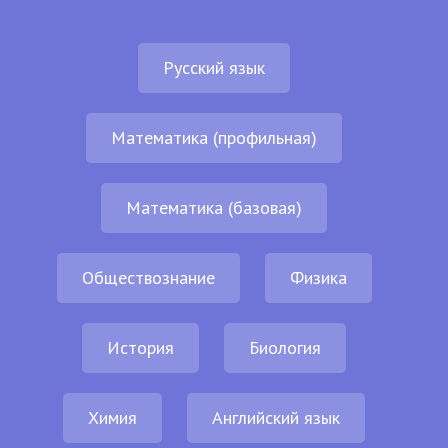
Русский язык
Математика (профильная)
Математика (базовая)
Обществознание
Физика
История
Биология
Химия
Английский язык