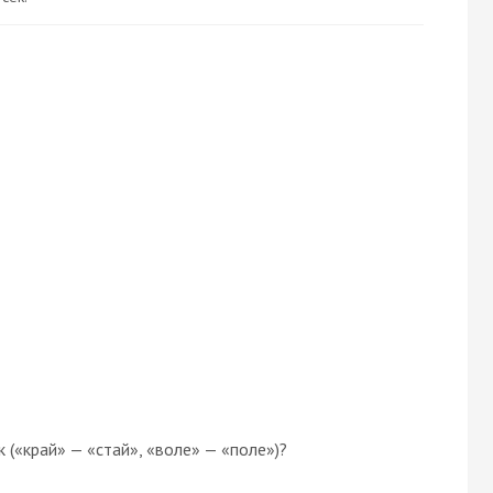
 («край» — «стай», «воле» — «поле»)?