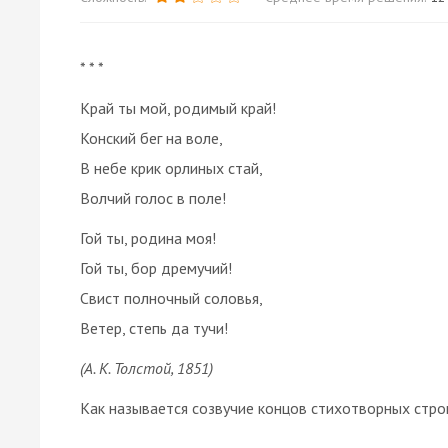
* * *
Край ты мой, родимый край!
Конский бег на воле,
В небе крик орлиных стай,
Волчий голос в поле!
Гой ты, родина моя!
Гой ты, бор дремучий!
Свист полночный соловья,
Ветер, степь да тучи!
(А. К. Толстой, 1851)
Как называется созвучие концов стихотворных строк