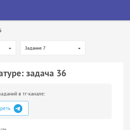
6
Задание 7
атуре: задача 36
аданий в тг-канале:
треть
 сек.