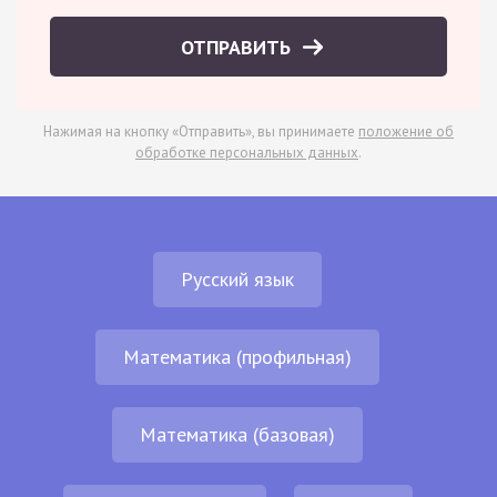
ОТПРАВИТЬ
Нажимая на кнопку «Отправить», вы принимаете
положение об
обработке персональных данных
.
Русский язык
Математика (профильная)
Математика (базовая)