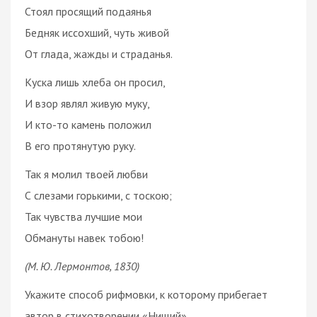
Стоял просящий подаянья
Бедняк иссохший, чуть живой
От глада, жажды и страданья.
Куска лишь хлеба он просил,
И взор являл живую муку,
И кто-то камень положил
В его протянутую руку.
Так я молил твоей любви
С слезами горькими, с тоскою;
Так чувства лучшие мои
Обмануты навек тобою!
(М. Ю. Лермонтов, 1830)
Укажите способ рифмовки, к которому прибегает
автор в стихотворении «Нищий».