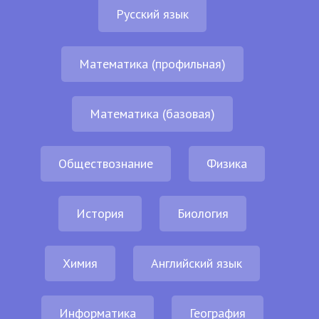
Русский язык
Математика (профильная)
Математика (базовая)
Обществознание
Физика
История
Биология
Химия
Английский язык
Информатика
География