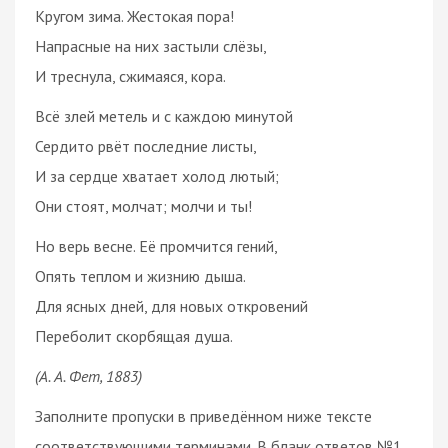
Кругом зима. Жестокая пора!
Напрасные на них застыли слёзы,
И треснула, сжимаяся, кора.
Всё злей метель и с каждою минутой
Сердито рвёт последние листы,
И за сердце хватает холод лютый;
Они стоят, молчат; молчи и ты!
Но верь весне. Её промчится гений,
Опять теплом и жизнию дыша.
Для ясных дней, для новых откровений
Переболит скорбящая душа.
(А. А. Фет, 1883)
Заполните пропуски в приведённом ниже тексте
соответствующими терминами. В бланк ответов №1