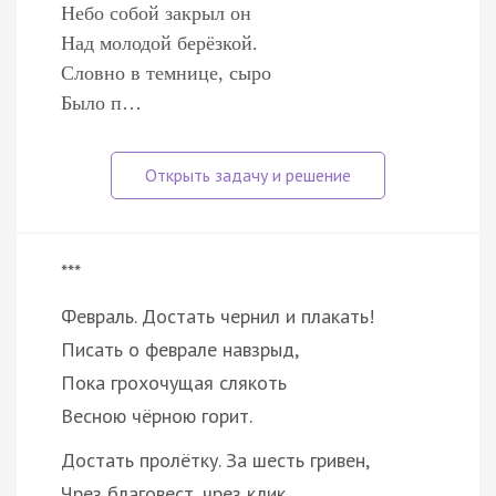
Небо собой закрыл он
Над молодой берёзкой.
Словно в темнице, сыро
Было п…
***
Февраль. Достать чернил и плакать!
Писать о феврале навзрыд,
Пока грохочущая слякоть
Весною чёрною горит.
Достать пролётку. За шесть гривен,
Чрез благовест, чрез клик…