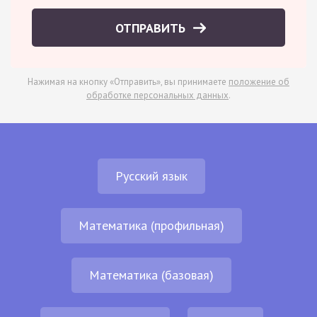
ОТПРАВИТЬ
Нажимая на кнопку «Отправить», вы принимаете
положение об
обработке персональных данных
.
Русский язык
Математика (профильная)
Математика (базовая)