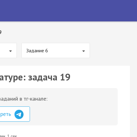
9
Задание 6
атуре: задача 19
аданий в тг-канале:
треть
ин. 1 сек.