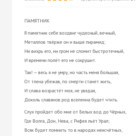
ПАМЯТНИК
Я памятник себе воздвиг чудесный, вечный,
Металлов твёрже он и выше пирамид;
Ни вихрь его, ни гром не сломит быстротечный,
И времени полёт его не сокрушит.
Так! — весь я не умру, но часть меня большая,
От тлена убежав, по смерти станет жить,
И слава возрастёт моя, не увядая,
Доколь славянов род вселенна будет чтить.
Слух пройдет обо мне от Белых вод до Чёрных,
Где Волга, Дон, Нева, с Рифея льёт Урал;
Всяк будет помнить то в народах неисчётных,