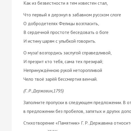
Как из безвестности я тем известен стал,
Что первый я дерзнул в забавном русском слоге
О добродетелях Фелицы возгласить,
В сердечной простоте беседовать о боге
И истину царям с улыбкой говорить.
О муза! возгордись заслугой справедливой,
И презрит кто тебя, сама тех презирай;
Непринуждённою рукой неторопливой
Чело твоё зарёй бессмертия венчай.
(Г. Р. Державин,1795)
Заполните пропуски в следующем предложении. В от
в предложении без пробелов, запятых и других доп
Стихотворение «Памятник» Г. Р. Державина относит