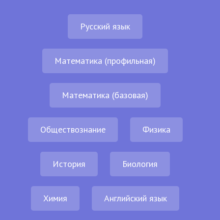
Русский язык
Математика (профильная)
Математика (базовая)
Обществознание
Физика
История
Биология
Химия
Английский язык