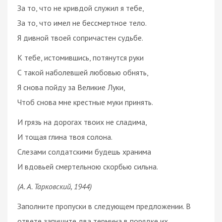
За то, что не кривдой служил я тебе,
За то, что имел не бессмертное тело.
Я дивной твоей сопричастен судьбе.
К тебе, истомившись, потянутся руки
С такой наболевшей любовью обнять,
Я снова пойду за Великие Луки,
Чтоб снова мне крестные муки принять.
И грязь на дорогах твоих не сладима,
И тощая глина твоя солона.
Слезами солдатскими будешь хранима
И вдовьей смертельною скорбью сильна.
(А. А. Тарковский, 1944)
Заполните пропуски в следующем предложении. В
ответе запишите два термина в порядке их