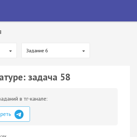
8
Задание 6
атуре: задача 58
аданий в тг-канале:
треть
сек.