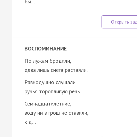
Бы…
ВОСПОМИНАНИЕ
По лужам бродили,
едва лишь снега растаяли.
Равнодушно слушали
ручья торопливую речь.
Семнадцатилетние,
воду ни в грош не ставили,
к д…