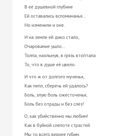
В её душевной глубине
Ей оставались вспоминанья…
Но изменили и оне.
И на земле ей дико стало,
Очарование ушло…
Толпа, нахлынув, в грязь втоптала
То, что в душе её цвело.
И что ж от долгого мученья,
Как пепл, сберечь ей удалось?
Боль, злую боль ожесточенья,
Боль без отрады и без слёз!
О, как убийственно мы любим!
Как в буйной слепоте страстей
Мы то всего вернее губим,