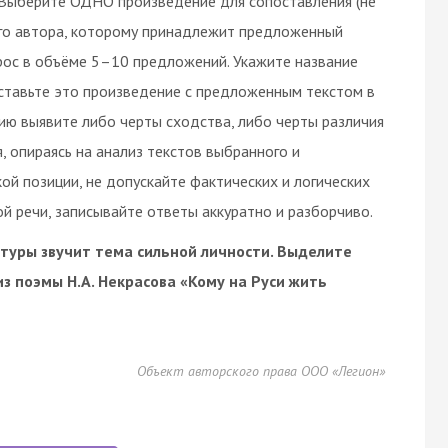
Выберите ОДНО произведение для сопоставления (не
го автора, которому принадлежит предложенный
прос в объёме 5–10 предложений. Укажите название
ставьте это произведение с предложенным текстом в
ию выявите либо черты сходства, либо черты различия
, опираясь на анализ текстов выбранного и
ой позиции, не допускайте фактических и логических
 речи, записывайте ответы аккуратно и разборчиво.
туры звучит тема сильной личности. Выделите
з поэмы Н.А. Некрасова «Кому на Руси жить
Объект авторского права ООО «Легион»