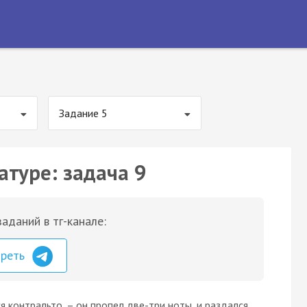
Задание 5
атуре: задача 9
аданий в тг-канале:
треть
ся контральто, – он пропел две-три ноты, и раздался