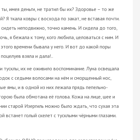
 ты, имея деньги, не тратил бы их? Здоровье – то же
? Я ткала ковры с восхода по закат, не вставая почти.
 сидеть неподвижно, точно камень. И сидела до того,
очь, я бежала к тому, кого любила, целоваться с ним. И
и этого времени бывала у него. И вот до какой поры
поцелуев взяла и дала!..
ки тусклы, их не оживило воспоминание. Луна освещала
родок с седыми волосами на нём и сморщенный нос,
ые ямы, и в одной из них лежала прядь пепельно-
торою была обмотана её голова. Кожа на лице, шее и
нии старой Изергиль можно было ждать, что сухая эта
ой встанет голый скелет с тусклыми чёрными глазами.