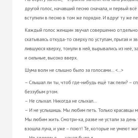
другой голос, начавший песню сначала, и первый всё 
вступили в песню в том же порядке. И вдруг ту же пе
Каждый голос женщин звучал совершенно отдельно, 
скатываясь откуда-то сверху по уступам, прыгая и зв
лившуюся кверху, тонули в ней, вырывались из неё, з
и сильные, высоко вверх.
Шума волн не слышно было за голосами... <…>
– Слышал ли ты, чтоб где-нибудь ещё так пели? – с
беззубым ртом.
– Не слыхал. Никогда не слыхал...
– И не услышишь. Мы любим петь. Только красавцы м
Мы любим жить. Смотри-ка, разве не устали за день
взошла луна, и уже – поют! Те, которые не умеют жит
– Но здоровье... – начал было я.