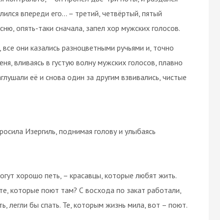
лился впереди его... – третий, четвёртый, пятый
сню, опять-таки сначала, запел хор мужских голосов.
все они казались разноцветными ручьями и, точно
еня, вливаясь в густую волну мужских голосов, плавно
аглушали её и снова один за другим взвивались, чистые
просила Изергиль, поднимая голову и улыбаясь
огут хорошо петь, – красавцы, которые любят жить.
 те, которые поют там? С восхода по закат работали,
ь, легли бы спать. Те, которым жизнь мила, вот – поют.