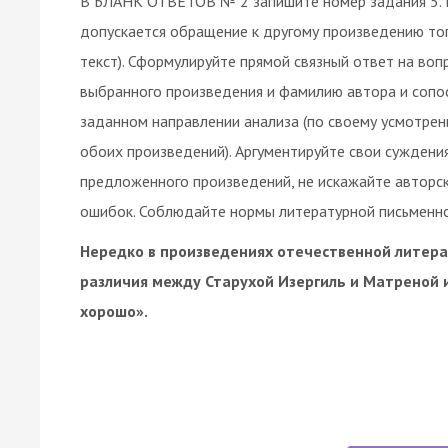
В БЛАНК ОТВЕТОВ № 2 запишите номер задания 5. 
допускается обращение к другому произведению то
текст). Сформулируйте прямой связный ответ на во
выбранного произведения и фамилию автора и сопо
заданном направлении анализа (по своему усмотрен
обоих произведений). Аргументируйте свои суждения
предложенного произведений, не искажайте авторск
ошибок. Соблюдайте нормы литературной письменной
Нередко в произведениях отечественной литера
различия между Старухой Изергиль и Матреной и
хорошо».