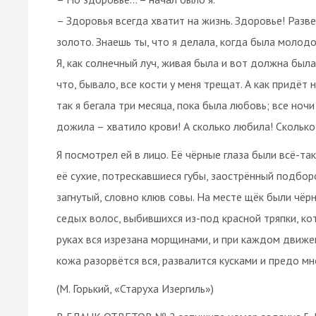
– Здоровья всегда хватит на жизнь. Здоровье! Разве
золото. Знаешь ты, что я делала, когда была молодой
Я, как солнечный луч, живая была и вот должна была
что, бывало, все кости у меня трещат. А как придёт н
так я бегала три месяца, пока была любовь; все ноч
дожила – хватило крови! А сколько любила! Сколько 
Я посмотрел ей в лицо. Её чёрные глаза были всё-та
её сухие, потрескавшиеся губы, заострённый подбо
загнутый, словно клюв совы. На месте щёк были чёрн
седых волос, выбившихся из-под красной тряпки, ко
руках вся изрезана морщинами, и при каждом движе
кожа разорвётся вся, развалится кусками и предо мн
(М. Горький, «Старуха Изергиль»)