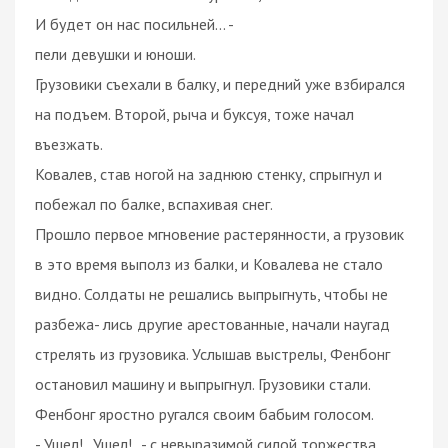
И будет он нас посильней... -
пели девушки и юноши.
Грузовики съехали в балку, и передний уже взбирался
на подъем. Второй, рыча и буксуя, тоже начал
въезжать.
Ковалев, став ногой на заднюю стенку, спрыгнул и
побежал по балке, вспахивая снег.
Прошло первое мгновение растерянности, а грузовик
в это время выполз из балки, и Ковалева не стало
видно. Солдаты не решались выпрыгнуть, чтобы не
разбежа- лись другие арестованные, начали наугад
стрелять из грузовика. Услышав выстрелы, Фенбонг
остановил машину и выпрыгнул. Грузовики стали.
Фенбонг яростно ругался своим бабьим голосом.
- Ушел!.. Ушел!.. - с невыразимой силой торжества