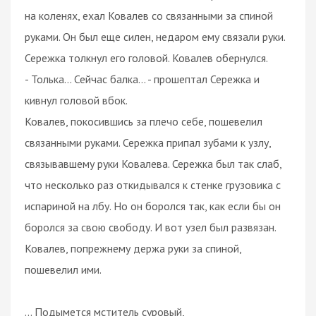
на коленях, ехал Ковалев со связанными за спиной
руками. Он был еще силен, недаром ему связали руки.
Сережка толкнул его головой. Ковалев обернулся.
- Толька... Сейчас балка... - прошептал Сережка и
кивнул головой вбок.
Ковалев, покосившись за плечо себе, пошевелил
связанными руками. Сережка припал зубами к узлу,
связывавшему руки Ковалева. Сережка был так слаб,
что несколько раз откидывался к стенке грузовика с
испариной на лбу. Но он боролся так, как если бы он
боролся за свою свободу. И вот узел был развязан.
Ковалев, попрежнему держа руки за спиной,
пошевелил ими.
... Подымется мститель суровый,