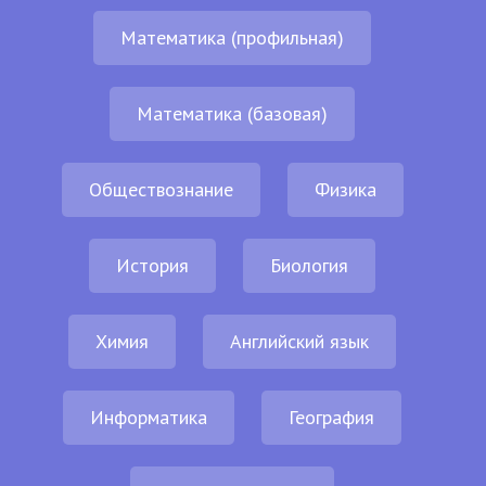
Математика (профильная)
Математика (базовая)
Обществознание
Физика
История
Биология
Химия
Английский язык
Информатика
География