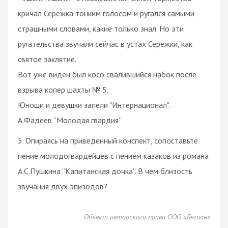
кричал Сережка тонким голосом и ругался самыми
страшными словами, какие только знал. Но эти
ругательства звучали сейчас в устах Сережки, как
святое заклятие.
Вот уже виден был косо свалившийся набок после
взрыва копер шахты № 5.
Юноши и девушки запели "Интернационал".
А.Фадеев “Молодая гвардия”
5. Опираясь на приведенный конспект, сопоставьте
пение молодогвардейцев с пением казаков из романа
А.С.Пушкина “Капитанская дочка”. В чем близость
звучания двух эпизодов?
Объект авторского права ООО «Легион»