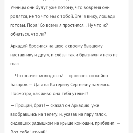
Умницы они будут уже потому, что вовремя они
родятся, не то что мы с тобой. Эге! я вижу, лошади
готовы. Пора! Со всеми я простился… Ну что ж?
обняться, что ли?
Аркадий бросился на шею к своему бывшему
наставнику и другу, и слёзы так и брызнули у него из
глаз.
— Что значит молодость! — произнёс спокойно
Базаров. — Да я на Катерину Сергеевну надеюсь.
Посмотри, как живо она тебя утешит!
— Прощай, брат! — сказал он Аркадию, уже
взобравшись на телегу, и, указав на пару галок,
сидевших рядышком на крыше конюшни, прибавил: —
Вот тебе! изучай!