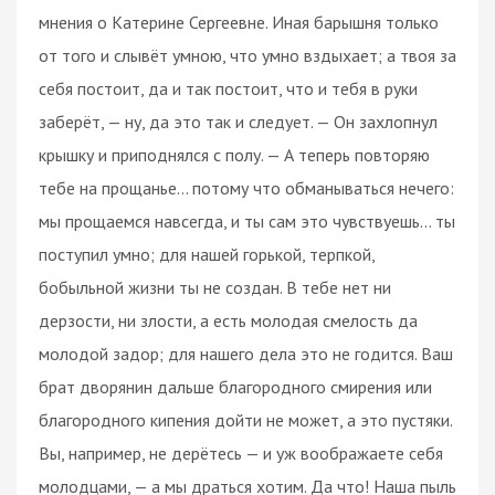
мнения о Катерине Сергеевне. Иная барышня только
от того и слывёт умною, что умно вздыхает; а твоя за
себя постоит, да и так постоит, что и тебя в руки
заберёт, — ну, да это так и следует. — Он захлопнул
крышку и приподнялся с полу. — А теперь повторяю
тебе на прощанье… потому что обманываться нечего:
мы прощаемся навсегда, и ты сам это чувствуешь… ты
поступил умно; для нашей горькой, терпкой,
бобыльной жизни ты не создан. В тебе нет ни
дерзости, ни злости, а есть молодая смелость да
молодой задор; для нашего дела это не годится. Ваш
брат дворянин дальше благородного смирения или
благородного кипения дойти не может, а это пустяки.
Вы, например, не дерётесь — и уж воображаете себя
молодцами, — а мы драться хотим. Да что! Наша пыль