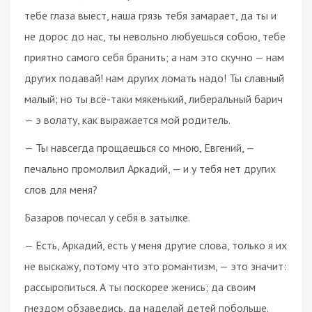
тебе глаза выест, наша грязь тебя замарает, да ты и
не дорос до нас, ты невольно любуешься собою, тебе
приятно самого себя бранить; а нам это скучно — нам
других подавай! нам других ломать надо! Ты славный
малый; но ты всё-таки мякенький, либеральный барич
— э волату, как выражается мой родитель.
— Ты навсегда прощаешься со мною, Евгений, —
печально промолвил Аркадий, — и у тебя нет других
слов для меня?
Базаров почесал у себя в затылке.
— Есть, Аркадий, есть у меня другие слова, только я их
не выскажу, потому что это романтизм, — это значит:
рассыропиться. А ты поскорее женись; да своим
гнездом обзаведись, да наделай детей побольше.