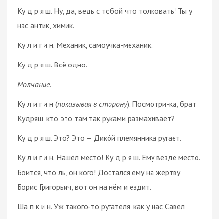
Ку д р я ш. Ну, да, ведь с тобой что толковать! Ты у
нас антик, химик.
Ку л и г и н. Механик, самоучка-механик.
Ку д р я ш. Всё одно.
Молчание
.
Ку л и г и н (
показывая в сторону
). Посмотри-ка, брат
Кудряш, кто это там так руками размахивает?
Ку д р я ш. Это? Это — Дико́й племянника ругает.
Ку л и г и н. Нашёл место! Ку д р я ш. Ему везде место.
Боится, что ль, он кого! Достался ему на жертву
Борис Григорьич, вот он на нём и ездит.
Ша п к и н. Уж такого-то ругателя, как у нас Савел