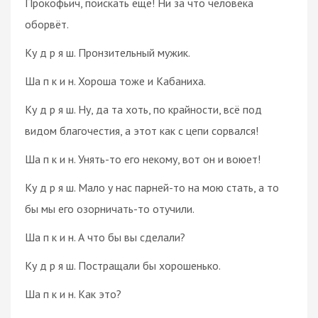
Прокофьич, поискать ещё! Ни за что человека
оборвёт.
Ку д р я ш. Пронзительный мужик.
Ша п к и н. Хороша тоже и Кабаниха.
Ку д р я ш. Ну, да та хоть, по крайности, всё под
видом благочестия, а этот как с цепи сорвался!
Ша п к и н. Унять-то его некому, вот он и воюет!
Ку д р я ш. Мало у нас парней-то на мою стать, а то
бы мы его озорничать-то отучили.
Ша п к и н. А что бы вы сделали?
Ку д р я ш. Постращали бы хорошенько.
Ша п к и н. Как это?