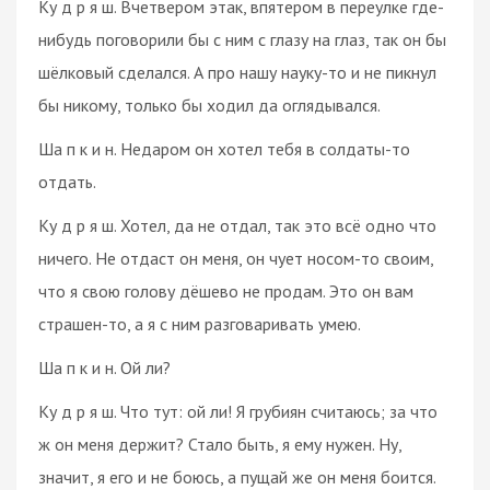
Ку д р я ш. Вчетвером этак, впятером в переулке где-
нибудь поговорили бы с ним с глазу на глаз, так он бы
шёлковый сделался. А про нашу науку-то и не пикнул
бы никому, только бы ходил да оглядывался.
Ша п к и н. Недаром он хотел тебя в солдаты-то
отдать.
Ку д р я ш. Хотел, да не отдал, так это всё одно что
ничего. Не отдаст он меня, он чует носом-то своим,
что я свою голову дёшево не продам. Это он вам
страшен-то, а я с ним разговаривать умею.
Ша п к и н. Ой ли?
Ку д р я ш. Что тут: ой ли! Я грубиян считаюсь; за что
ж он меня держит? Стало быть, я ему нужен. Ну,
значит, я его и не боюсь, а пущай же он меня боится.