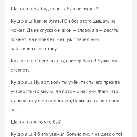
Ша п к и н. Уж будто он тебя и не ругает?
Ку д р я ш. Как не ругать! Он без этого дышать не
может. Да не спускаю и я: он — слово, а я — десять;
плюнет, да и пойдёт. Нет, уж я перед ним
рабствовать не стану.
Ку л и г и н. С него, что ль, пример брать! Лучше уж
стерпеть.
Ку д р я ш. Ну, вот, коль ты умён, так ты его прежде
учтивости-то выучи, да потом и нас учи. Жаль, что
дочери-то у него подростки, больших-то ни одной
нет.
Ша п к и н. А то что бы?
Ку д р я ш. Я б его уважил. Больно лих я на девок-то!