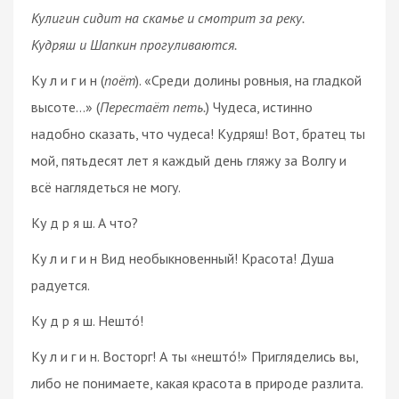
Кулигин сидит на скамье и смотрит за реку.
Кудряш и Шапкин прогуливаются.
Ку л и г и н (
поёт
). «Среди долины ровныя, на гладкой
высоте…» (
Перестаёт петь.
) Чудеса, истинно
надобно сказать, что чудеса! Кудряш! Вот, братец ты
мой, пятьдесят лет я каждый день гляжу за Волгу и
всё наглядеться не могу.
Ку д р я ш. А что?
Ку л и г и н Вид необыкновенный! Красота! Душа
радуется.
Ку д р я ш. Нешто́!
Ку л и г и н. Восторг! А ты «нешто́!» Пригляделись вы,
либо не понимаете, какая красота в природе разлита.