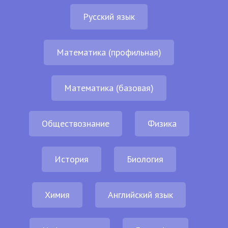
Русский язык
Математика (профильная)
Математика (базовая)
Обществознание
Физика
История
Биология
Химия
Английский язык