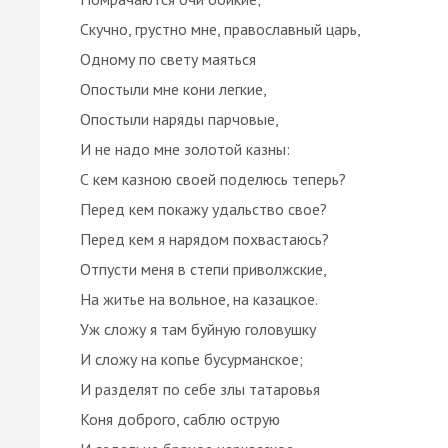
Скучно, грустно мне, православный царь,
Одному по свету маяться
Опостыли мне кони легкие,
Опостыли наряды парчовые,
И не надо мне золотой казны:
С кем казною своей поделюсь теперь?
Перед кем покажу удальство свое?
Перед кем я нарядом похвастаюсь?
Отпусти меня в степи приволжские,
На житье на вольное, на казацкое.
Уж сложу я там буйную головушку
И сложу на копье бусурманское;
И разделят по себе злы татаровья
Коня доброго, саблю острую