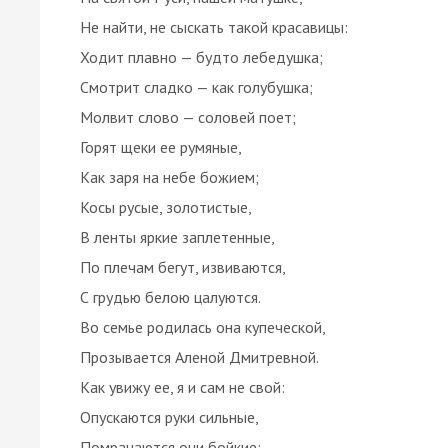
Не найти, не сыскать такой красавицы:
Ходит плавно — будто лебедушка;
Смотрит сладко — как голубушка;
Молвит слово — соловей поет;
Горят щеки ее румяные,
Как заря на небе божием;
Косы русые, золотистые,
В ленты яркие заплетенные,
По плечам бегут, извиваются,
С грудью белою цалуются.
Во семье родилась она купеческой,
Прозывается Аленой Дмитревной.
Как увижу ее, я и сам не свой:
Опускаются руки сильные,
Помрачаются очи бойкие;