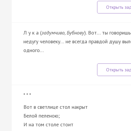
Л у к а (
задумчиво, Бубнову
). Вот… ты говоришь
недугу человеку… не всегда правдой душу выл
одного…
* * *
Вот в светлице стол накрыт
Белой пеленою;
И на том столе стоит