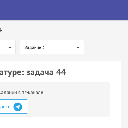
4
Задание 3
атуре: задача 44
аданий в тг-канале:
треть