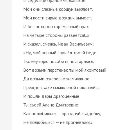
И седельце браное черкасское.
Мои очи слезные коршун выклюет,
Мои кости сирые дождик вымоет,
И без похорон горемычный прах
На четыре стороны развеется!..»
И сказал, смеясь, Иван Васильевич:
«Ну, мой верный слуга! я твоей беде,
Твоему горю пособить постараюся.
Вот возьми перстенек ты мой яхонтовый
Да возьми ожерелье жемчужное.
Прежде свахе смышленой покланяйся
И пошли дары драгоценные
Ты своей Алене Дмитревне:
Как полюбишься — празднуй свадебку,
Не полюбишься — не прогневайся».