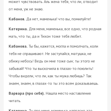
может чувствовать. Аль жена тебя, что ли, отводит
от меня, уж не знаю.
Кабанов.
Да нет, маменька! что вы, помилуйте!
Катерина.
Для меня, маменька, все одно, что родная
мать, что ты, да и Тихон тоже тебя любит.
Кабанова.
Ты бы, кажется, могла и помолчать, коли
тебя не спрашивают. Не заступайся, матушка, не
обижу небось! Ведь он мне тоже сын; ты этого не
забывай! Что ты выскочила в глазах-то поюлить!
Чтобы видели, что ли, как ты мужа любишь? Так
знаем, знаем, в глазах-то ты это всем доказываешь.
Варвара (про себя).
Нашла место наставления
читать.
Катерина.
Ты про меня, маменька, напрасно это