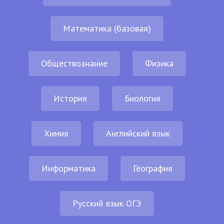
Математика (базовая)
Обществознание
Физика
История
Биология
Химия
Английский язык
Информатика
География
Русский язык ОГЭ