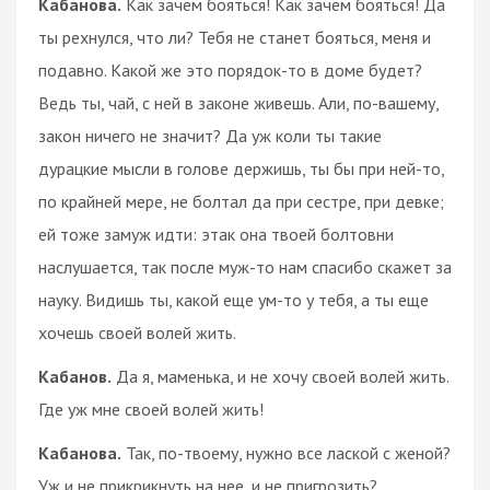
Кабанова.
Как зачем бояться! Как зачем бояться! Да
ты рехнулся, что ли? Тебя не станет бояться, меня и
подавно. Какой же это порядок-то в доме будет?
Ведь ты, чай, с ней в законе живешь. Али, по-вашему,
закон ничего не значит? Да уж коли ты такие
дурацкие мысли в голове держишь, ты бы при ней-то,
по крайней мере, не болтал да при сестре, при девке;
ей тоже замуж идти: этак она твоей болтовни
наслушается, так после муж-то нам спасибо скажет за
науку. Видишь ты, какой еще ум-то у тебя, а ты еще
хочешь своей волей жить.
Кабанов.
Да я, маменька, и не хочу своей волей жить.
Где уж мне своей волей жить!
Кабанова.
Так, по-твоему, нужно все лаской с женой?
Уж и не прикрикнуть на нее, и не пригрозить?