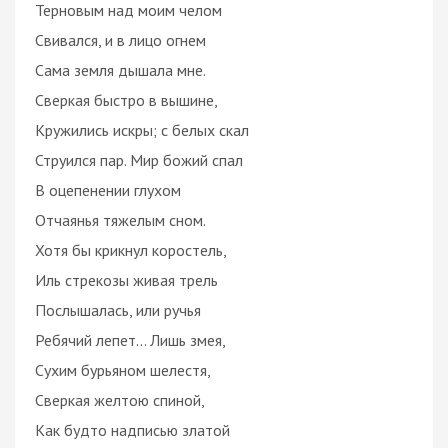
Терновым над моим челом
Свивался, и в лицо огнем
Сама земля дышала мне.
Сверкая быстро в вышине,
Кружились искры; с белых скал
Струился пар. Мир божий спал
В оцепенении глухом
Отчаянья тяжелым сном.
Хотя бы крикнул коростель,
Иль стрекозы живая трель
Послышалась, или ручья
Ребячий лепет... Лишь змея,
Сухим бурьяном шелестя,
Сверкая желтою спиной,
Как будто надписью златой