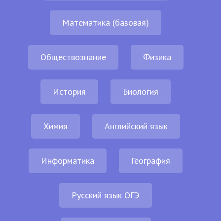
Математика (базовая)
Обществознание
Физика
История
Биология
Химия
Английский язык
Информатика
География
Русский язык ОГЭ