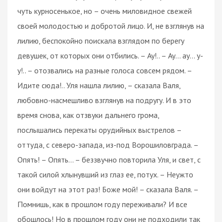
чуть курносенькое, но – очень миловидное свежей
своей молодостью и добротой лицо. И, не взглянув на
лилию, беспокойно поискала взглядом по берегу
девушек, от которых они отбились. – Ау!.. – Ау… ау… у-
у!.. – отозвались на разные голоса совсем рядом. –
Идите сюда!.. Уля нашла лилию, – сказала Валя,
любовно-насмешливо взглянув на подругу. И в это
время снова, как отзвуки дальнего грома,
послышались перекаты орудийных выстрелов –
оттуда, с северо-запада, из-под Ворошиловграда. –
Опять! – Опять… – беззвучно повторила Уля, и свет, с
такой силой хлынувший из глаз ее, потух. – Неужто
они войдут на этот раз! Боже мой! – сказала Валя. –
Помнишь, как в прошлом году переживали? И все
обошлось! Но в прошлом году они не подходили так