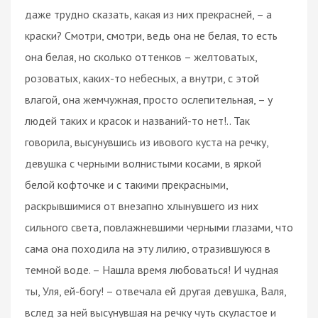
даже трудно сказать, какая из них прекрасней, – а
краски? Смотри, смотри, ведь она не белая, то есть
она белая, но сколько оттенков – желтоватых,
розоватых, каких-то небесных, а внутри, с этой
влагой, она жемчужная, просто ослепительная, – у
людей таких и красок и названий-то нет!.. Так
говорила, высунувшись из ивового куста на речку,
девушка с черными волнистыми косами, в яркой
белой кофточке и с такими прекрасными,
раскрывшимися от внезапно хлынувшего из них
сильного света, повлажневшими черными глазами, что
сама она походила на эту лилию, отразившуюся в
темной воде. – Нашла время любоваться! И чудная
ты, Уля, ей-богу! – отвечала ей другая девушка, Валя,
вслед за ней высунувшая на речку чуть скуластое и