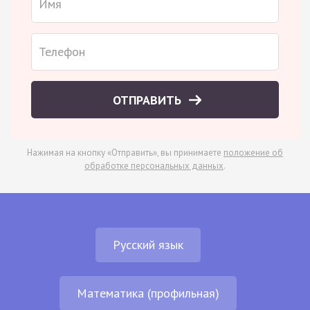
ОТПРАВИТЬ
Нажимая на кнопку «Отправить», вы принимаете
положение об
обработке персональных данных
.
Русский язык
Математика (профильная)