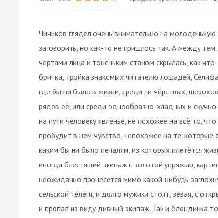
Чичиков глядел очень внимательно на молоденькую н
заговорить, но как-то не пришлось так. А между тем
чертами лица и тоненьким станом скрылась, как что-
бричка, тройка знакомых читателю лошадей, Селифан
где бы ни было в жизни, среди ли чёрствых, шерох
рядов её, или среди однообразно-хладных и скучно
на пути человеку явленье, не похожее на всё то, чт
пробудит в нём чувство, непохожее на те, которые 
каким бы ни было печалям, из которых плетётся жиз
иногда блестящий экипаж с золотой упряжью, карти
неожиданно пронесётся мимо какой-нибудь заглохн
сельской телеги, и долго мужики стоят, зевая, с отк
и пропал из виду дивный экипаж. Так и блондинка