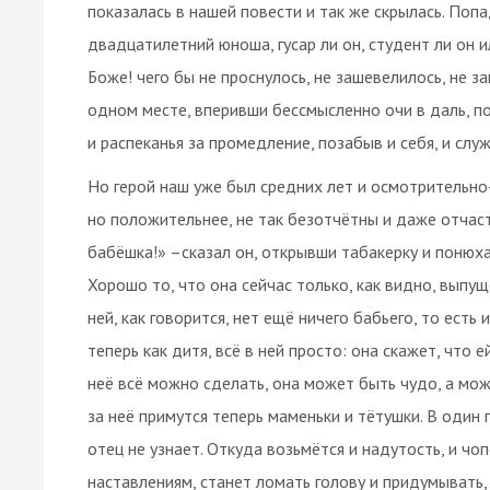
показалась в нашей повести и так же скрылась. Поп
двадцатилетний юноша, гусар ли он, студент ли он 
Боже! чего бы не проснулось, не зашевелилось, не з
одном месте, вперивши бессмысленно очи в даль, п
и распеканья за промедление, позабыв и себя, и службу
Но герой наш уже был средних лет и осмотрительно
но положительнее, не так безотчётны и даже отчас
бабёшка!» –сказал он, открывши табакерку и понюха
Хорошо то, что она сейчас только, как видно, выпущ
ней, как говорится, нет ещё ничего бабьего, то есть 
теперь как дитя, всё в ней просто: она скажет, что е
неё всё можно сделать, она может быть чудо, а мож
за неё примутся теперь маменьки и тётушки. В один 
отец не узнает. Откуда возьмётся и надутость, и ч
наставлениям, станет ломать голову и придумывать, с