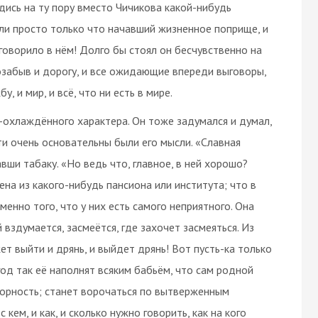
адись на ту пору вместо Чичикова какой-нибудь
или просто только что начавший жизненное поприще, и
аговорило в нём! Долго бы стоял он бесчувственно на
озабыв и дорогу, и все ожидающие впереди выговоры,
, и мир, и всё, что ни есть в мире.
-охлаждённого характера. Он тоже задумался и думал,
ти очень основательны были его мысли. «Славная
вши табаку. «Но ведь что, главное, в ней хорошо?
ена из какого-нибудь пансиона или института; что в
именно того, что у них есть самого неприятного. Она
й вздумается, засмеётся, где захочет засмеяться. Из
ет выйти и дрянь, и выйдет дрянь! Вот пусть-ка только
год так её наполнят всяким бабьём, что сам родной
опорность; станет ворочаться по вытверженным
 кем, и как, и сколько нужно говорить, как на кого