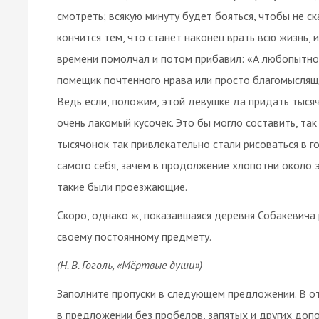
смотреть; всякую минуту будет бояться, чтобы не ск
кончится тем, что станет наконец врать всю жизнь, 
времени помолчал и потом прибавил: «А любопытно б
помещик почтенного нрава или просто благомыслящ
Ведь если, положим, этой девушке да придать тысяч
очень лакомый кусочек. Это бы могло составить, так
тысячонок так привлекательно стали рисоваться в г
самого себя, зачем в продолжение хлопотни около э
такие были проезжающие.
Скоро, однако ж, показавшаяся деревня Собакевича 
своему постоянному предмету.
(Н. В. Гоголь, «Мёртвые души»)
Заполните пропуски в следующем предложении. В от
в предложении без пробелов, запятых и других доп