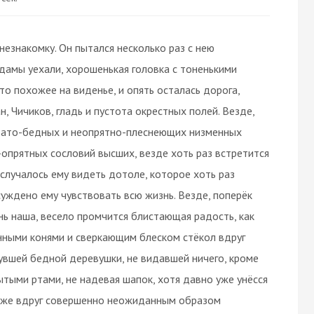
езнакомку. Он пытался несколько раз с нею
 дамы уехали, хорошенькая головка с тоненькими
то похожее на виденье, и опять осталась дорога,
, Чичиков, гладь и пустота окрестных полей. Везде,
овато-бедных и неопрятно-плеснеющих низменных
-опрятных сословий высших, везде хоть раз встретится
о случалось ему видеть дотоле, которое хоть раз
суждено ему чувствовать всю жизнь. Везде, поперёк
нь наша, весело промчится блистающая радость, как
нными конями и сверкающим блеском стёкол вдруг
увшей бедной деревушки, не видавшей ничего, кроме
рытыми ртами, не надевая шапок, хотя давно уже унёсся
 тоже вдруг совершенно неожиданным образом