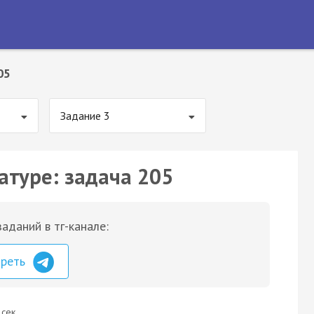
05
Задание 3
атуре: задача 205
аданий в тг-канале:
треть
 сек.