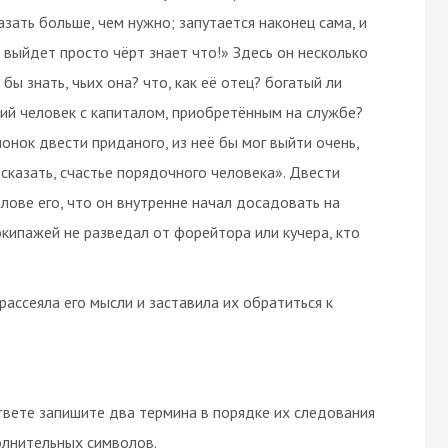
азать больше, чем нужно; запутается наконец сама, и
и выйдет просто чёрт знает что!» Здесь он несколько
ы знать, чьих она? что, как её отец? богатый ли
ий человек с капиталом, приобретённым на службе?
онок двести приданого, из неё бы мог выйти очень,
 сказать, счастье порядочного человека». Двести
олове его, что он внутренне начал досадовать на
кипажей не разведал от форейтора или кучера, кто
рассеяла его мысли и заставила их обратиться к
вете запишите два термина в порядке их следования
олнительных символов.