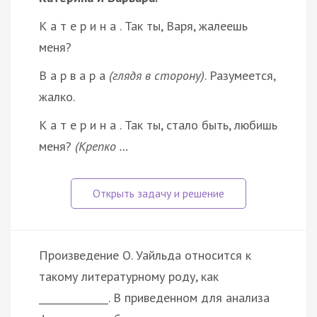
К а т е р и н а . Так ты, Варя, жалеешь
меня?
В а р в а р а
(глядя в сторону)
. Разумеется,
жалко.
К а т е р и н а . Так ты, стало быть, любишь
меня?
(Крепко …
Произведение О. Уайльда относится к
такому литературному роду, как
______________. В приведенном для анализа