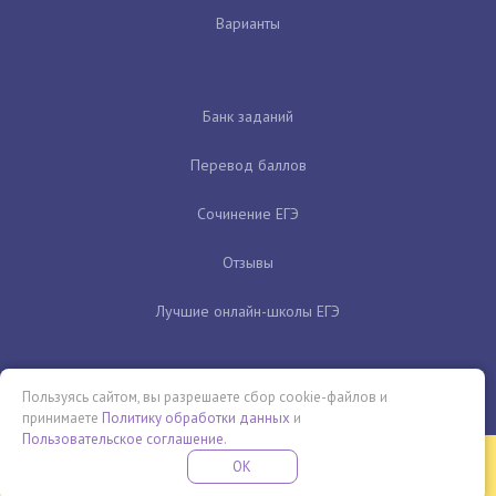
Варианты
Банк заданий
Перевод баллов
Сочинение ЕГЭ
Отзывы
Лучшие онлайн-школы ЕГЭ
Пользуясь сайтом, вы разрешаете сбор cookie-файлов и
принимаете
Политику обработки данных
и
Пользовательское соглашение
.
Бесплатная летняя школа
OK
ПОДРОБНЕЕ
ПРОВЕДИ ЭТО ЛЕТО С ПОЛЬЗОЙ