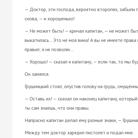
— Доктор, эти господа, вероятно второпях, забыли 
снова, — и хорошенько!
— Не может быть! — кричал капитан, — не может быть
выкатилась… Это не моя вина! А вы не имеете прав
правил; я не позволю…
— Хорошо! — сказал я капитану, — если так, то мы б
Он замялся.
Грушницкий стоял, опустив голову на грудь, смущённ
— Оставь их! — сказал он наконец капитану, которы
ты сам знаешь, что они правы.
Напрасно капитан делал ему разные знаки, — Грушни
Между тем доктор зарядил пистолет и подал мне.