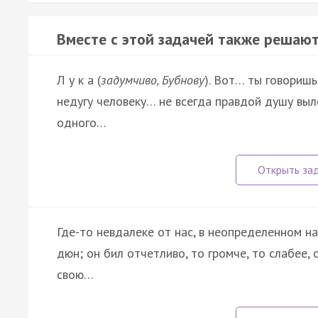
Вместе с этой задачей также решают
Л у к а (
задумчиво, Бубнову
). Вот… ты говоришь
недугу человеку… не всегда правдой душу выл
одного…
Где-то невдалеке от нас, в неопределенном н
дюн; он бил отчетливо, то громче, то слабее,
свою…