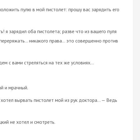
положить пулю в мой пистолет: прошу вас зарядить его
! я зарядил оба пистолета; разве что из вашего пуля
а переряжать… никакого права… это совершенно против
удем с вами стреляться на тех же условиях…
ый и мрачный.
й хотел вырвать пистолет мой из рук доктора… — Ведь
цкий не хотел и смотреть.