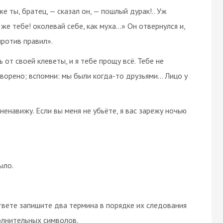
е ты, братец, — сказал он, — пошлый дурак!.. Уж
же тебе! околевай себе, как муха…» Он отвернулся и,
против правил».
ь от своей клеветы, и я тебе прощу всё. Тебе не
ворено; вспомни: мы были когда-то друзьями… Лицо у
 ненавижу. Если вы меня не убьёте, я вас зарежу ночью
ыло.
вете запишите два термина в порядке их следования
олнительных символов.