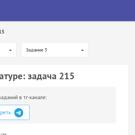
15
Задание 3
атуре: задача 215
аданий в тг-канале:
треть
 сек.