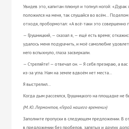
Увидев это, капитан плюнул и топнул ногой: «Дурак ж
положился на меня, так слушайся во всём… Поделом 
отходя, пробормотал: «А всё-таки это совершенно 
— Грушницкий, — сказал я, — ещё есть время; откажис
удалось меня подурачить, и моё самолюбие удовлет
него вспыхнуло, глаза засверкали.
— Стреляйте! — отвечал он. — Я себя презираю, а вас
из-за угла. Нам на земле вдвоём нет места…
Я выстрелил…
Когда дым рассеялся, Грушницкого на площадке не б
(М. Ю. Лермонтов, «Герой нашего времени»)
Заполните пропуски в следующем предложении. В от
в предложении без пробелов, запятых и других доп