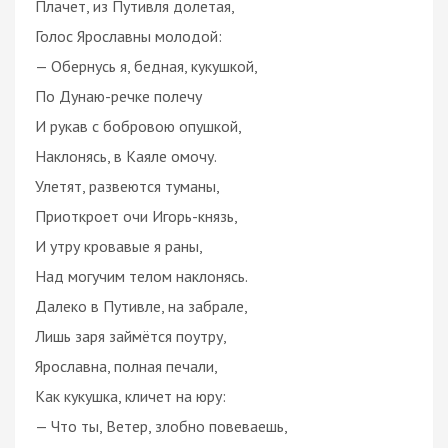
Плачет, из Путивля долетая,
Голос Ярославны молодой:
— Обернусь я, бедная, кукушкой,
По Дунаю-речке полечу
И рукав с бобровою опушкой,
Наклонясь, в Каяле омочу.
Улетят, развеются туманы,
Приоткроет очи Игорь-князь,
И утру кровавые я раны,
Над могучим телом наклонясь.
Далеко в Путивле, на забрале,
Лишь заря займётся поутру,
Ярославна, полная печали,
Как кукушка, кличет на юру:
— Что ты, Ветер, злобно повеваешь,