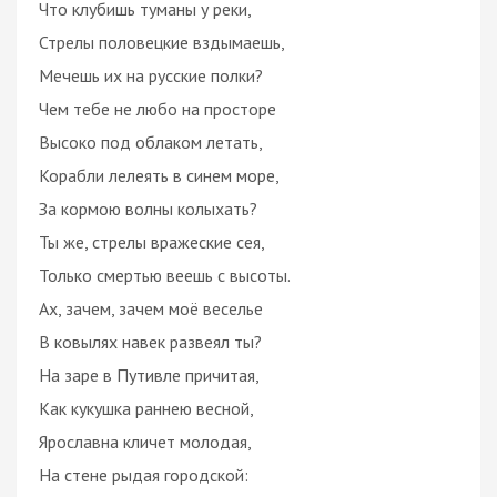
Что клубишь туманы у реки,
Стрелы половецкие вздымаешь,
Мечешь их на русские полки?
Чем тебе не любо на просторе
Высоко под облаком летать,
Корабли лелеять в синем море,
За кормою волны колыхать?
Ты же, стрелы вражеские сея,
Только смертью веешь с высоты.
Ах, зачем, зачем моё веселье
В ковылях навек развеял ты?
На заре в Путивле причитая,
Как кукушка раннею весной,
Ярославна кличет молодая,
На стене рыдая городской: