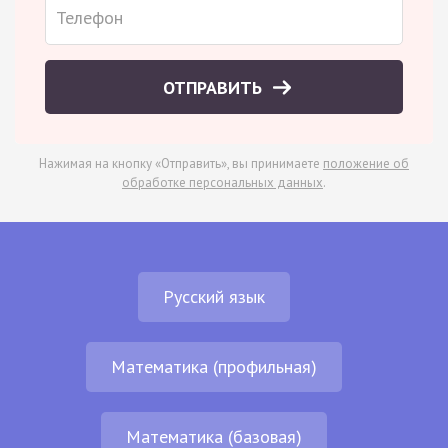
ОТПРАВИТЬ
Нажимая на кнопку «Отправить», вы принимаете
положение об
обработке персональных данных
.
Русский язык
Математика (профильная)
Математика (базовая)